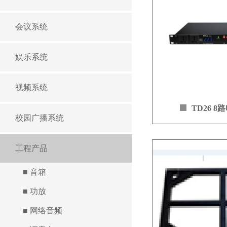
音扬声器和8 个1 ”
音扬声器；中频效
会议系统
音通透，高频清晰
压级。
娱乐系统
DLA-808A 
设计，选用D 类功
小、效率高、重量
视频系统
的DSP, 确保系统
态下输出完美音效
TD26 
校园广播系统
转接拥有自主的“AS
无穷多只音箱信 号
DLA-808A P
工程产品
数字功放，体积小
轻，内置精准调试的
■ 音箱
统不仅能在安全稳
■ 功放
出完美音效，而且
能安全运行并保持
■ 网络音频
的最大声压级130d