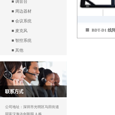
■ 调音台
积下更高的声压级
■ 周边器材
■ 会议系统
BDT-D1 
■ 麦克风
■ 智控系统
■ 其他
公司地址：深圳市光明区马田街道
同富汉海达创新园 A 栋